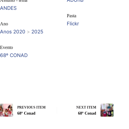
ADUnB
Assunto - tema
ANDES
Pasta
Flickr
Ano
Anos 2020
>
2025
Evento
68º CONAD
PREVIOUS ITEM
NEXT ITEM
68º Conad
68º Conad