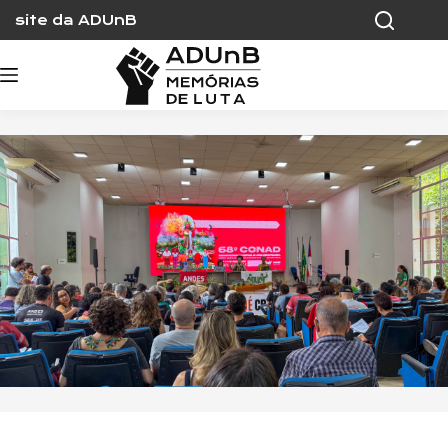
Skip
site da ADUnB
to
content