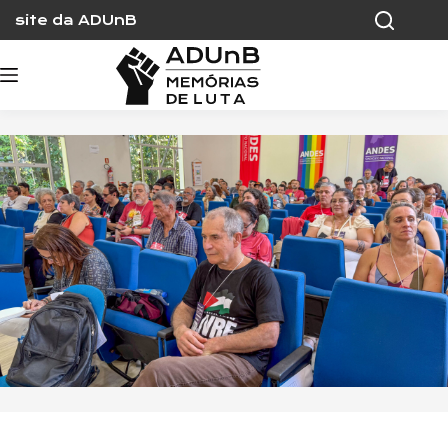
Skip
site da ADUnB
to
content