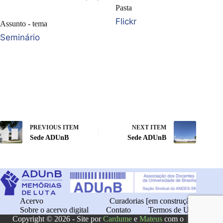
Pasta
Flickr
Assunto - tema
Seminário
PREVIOUS ITEM
NEXT ITEM
Sede ADUnB
Sede ADUnB
Acervo
Curadorias [em construção]
Sobre o acervo digital
Contato
Termos de Uso
Copyright © 2026 - Site por
Cardume
e
Mateus
com o