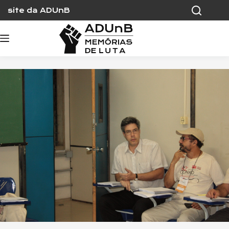
Skip
site da ADUnB
to
content