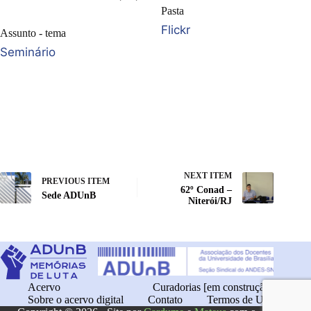
Pasta
Flickr
Assunto - tema
Seminário
NEXT ITEM
PREVIOUS ITEM
62º Conad –
Sede ADUnB
Niterói/RJ
Acervo
Curadorias [em construção]
Sobre o acervo digital
Contato
Termos de Uso