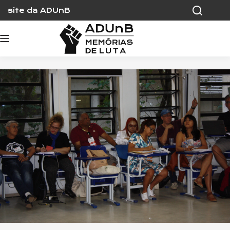
Skip
site da ADUnB
to
content