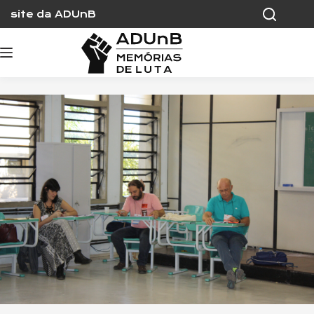
Skip
site da ADUnB
to
content