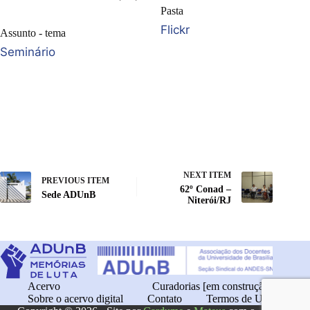
Pasta
Flickr
Assunto - tema
Seminário
NEXT ITEM
PREVIOUS ITEM
62º Conad –
Sede ADUnB
Niterói/RJ
Acervo
Curadorias [em construção]
Sobre o acervo digital
Contato
Termos de Uso