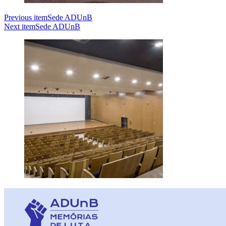
Previous item
Sede ADUnB
Next item
Sede ADUnB