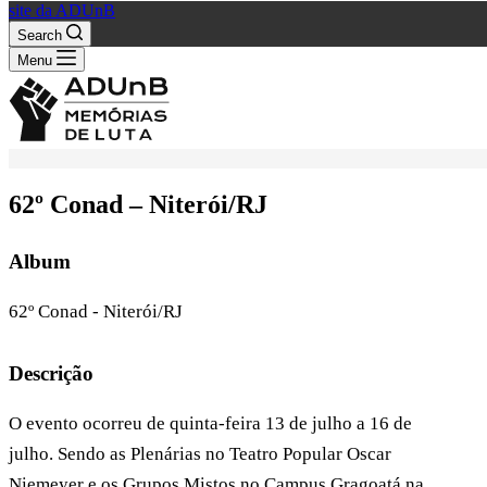
site da ADUnB
Search
Menu
62º Conad – Niterói/RJ
Album
62º Conad - Niterói/RJ
Descrição
O evento ocorreu de quinta-feira 13 de julho a 16 de
julho. Sendo as Plenárias no Teatro Popular Oscar
Niemeyer e os Grupos Mistos no Campus Gragoatá na