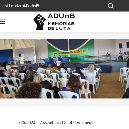
Skip
site da ADUnB
to
content
6/6/2024 – Assembleia Geral Permanente