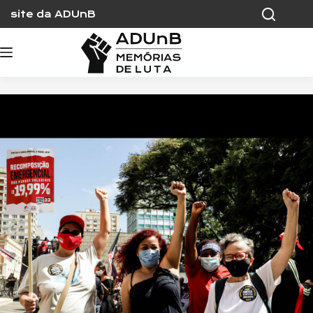
Skip
site da ADUnB
to
content