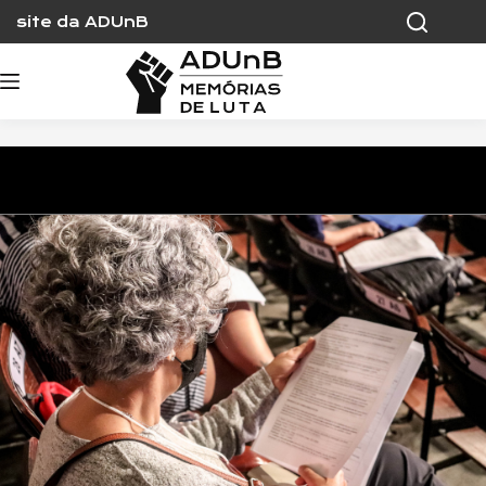
Skip
site da ADUnB
to
content