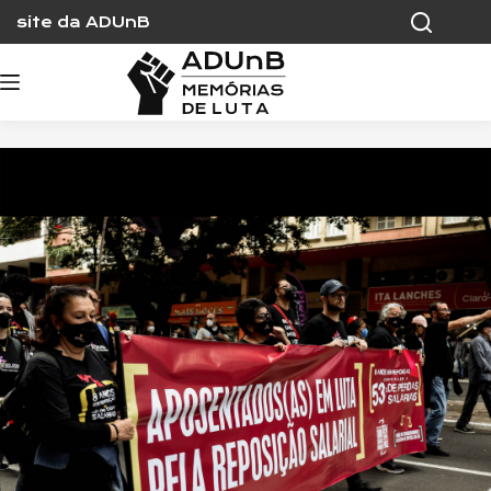
Skip
site da ADUnB
to
content