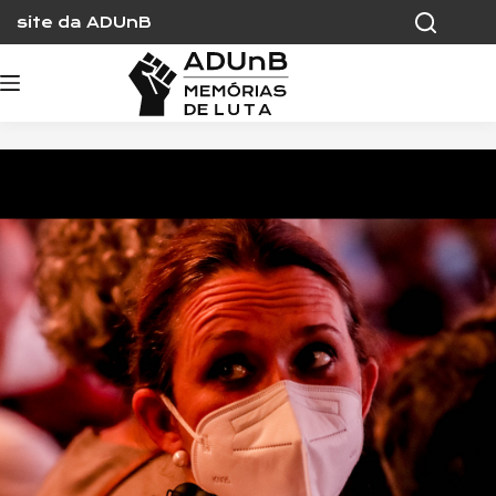
Skip
site da ADUnB
to
content