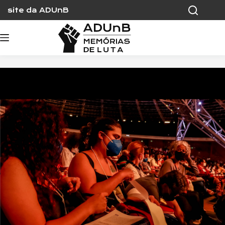
Skip
site da ADUnB
to
content