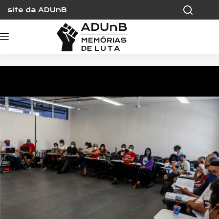
Skip
site da ADUnB
to
content