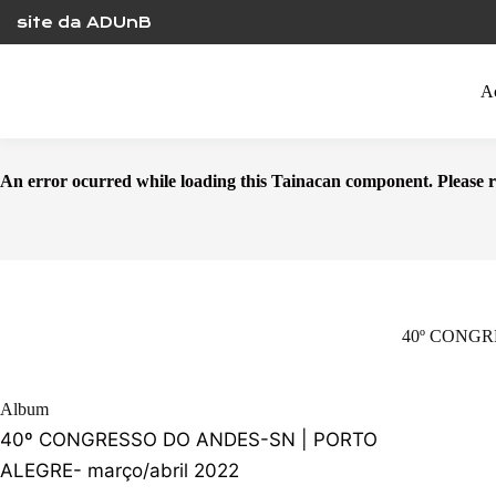
Skip
site da ADUnB
to
content
A
An error ocurred while loading this Tainacan component. Plea
40º CONGRE
Album
40º CONGRESSO DO ANDES-SN | PORTO
ALEGRE- março/abril 2022