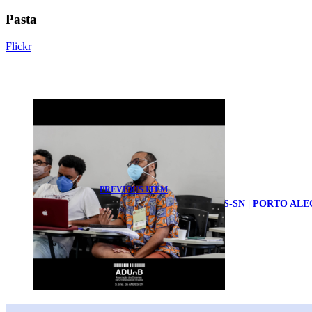
Pasta
Flickr
PREVIOUS ITEM
40º CONGRESSO DO ANDES-SN | PORTO ALEGR