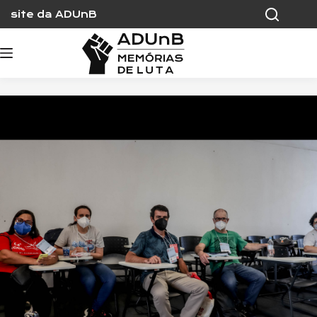
Skip
site da ADUnB
to
content