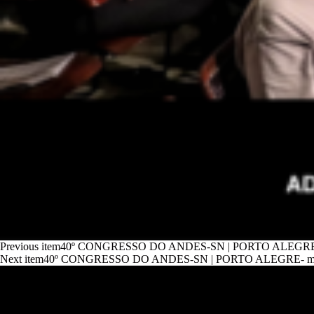
Previous item
40º CONGRESSO DO ANDES-SN | PORTO ALEGRE- m
Next item
40º CONGRESSO DO ANDES-SN | PORTO ALEGRE- març