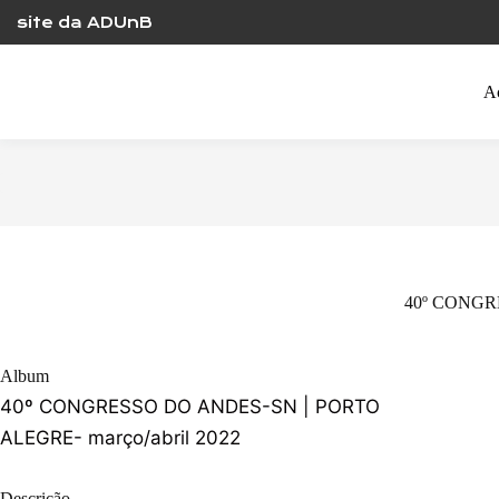
Skip
site da ADUnB
to
content
A
40º CONGRE
Album
40º CONGRESSO DO ANDES-SN | PORTO
ALEGRE- março/abril 2022
Descrição