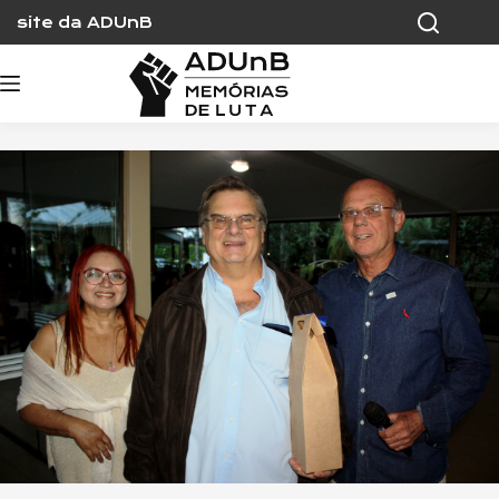
Skip
site da ADUnB
to
content