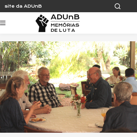
Skip
site da ADUnB
to
content