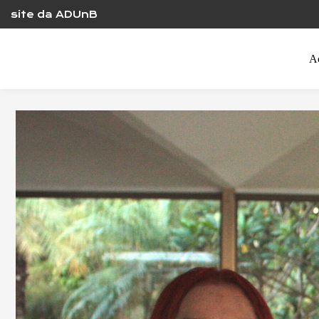
Skip
site da ADUnB
to
content
A