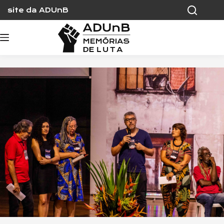
Skip
site da ADUnB
to
content