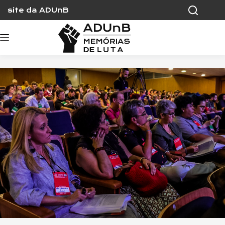
Skip
site da ADUnB
to
content