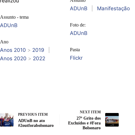
realizou
Assunto
ADUnB
|
Manifestação
Assunto - tema
ADUnB
Foto de:
ADUnB
Ano
Anos 2010
>
2019
|
Pasta
Flickr
Anos 2020
>
2022
NEXT ITEM
PREVIOUS ITEM
27º Grito dos
ADUnB no ato
Excluídos e #Fora
#2outforabolsonaro
Bolsonaro