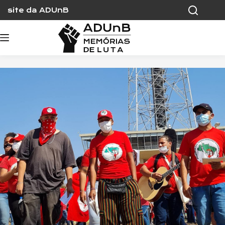
Skip
site da ADUnB
to
content