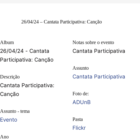
26/04/24 – Cantata Participativa: Canção
Album
Notas sobre o evento
26/04/24 - Cantata
Cantata Participativa
Participativa: Canção
Assunto
Cantata Participativa
Descrição
Cantata Participativa:
Canção
Foto de:
ADUnB
Assunto - tema
Evento
Pasta
Flickr
Ano