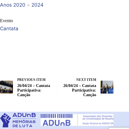
Anos 2020
>
2024
Evento
Cantata
PREVIOUS ITEM
NEXT ITEM
26/04/24 – Cantata
26/04/24 – Cantata
Participativa:
Participativa:
Canção
Canção