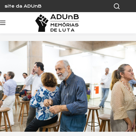
Skip
site da ADUnB
to
content