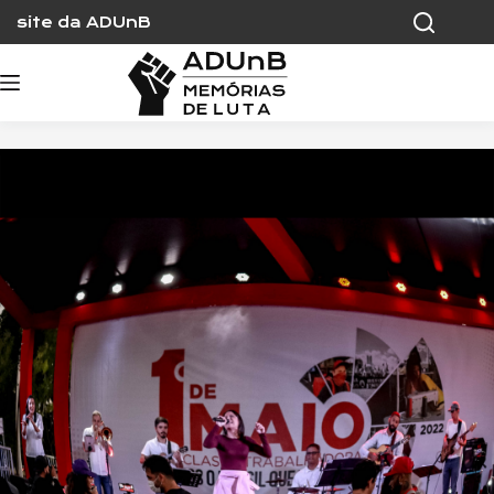
Skip
site da ADUnB
to
content