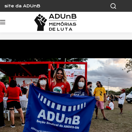
Skip
site da ADUnB
to
content