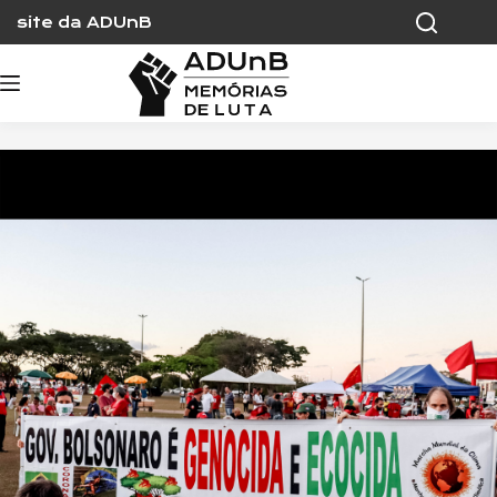
Skip
site da ADUnB
to
content