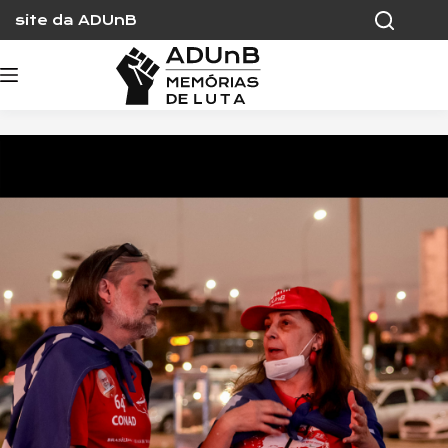
Skip
site da ADUnB
to
content