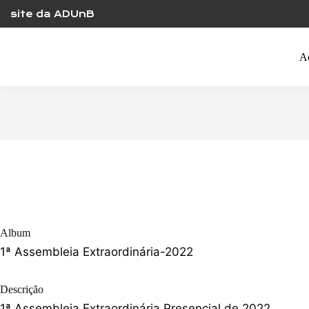
Skip
site da ADUnB
to
content
A
Album
1ª Assembleia Extraordinária-2022
Descrição
1ª Assembleia Extraordinária Presencial de 2022