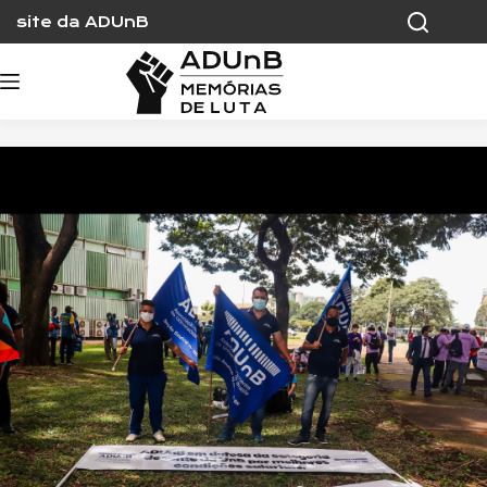
Skip
site da ADUnB
to
content