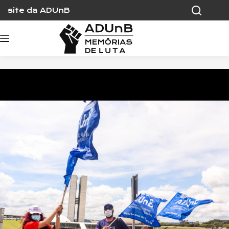
Skip
site da ADUnB
to
content