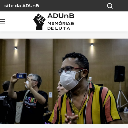
Skip
site da ADUnB
to
content