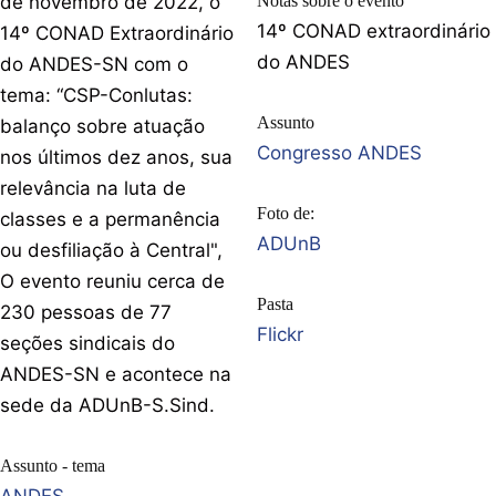
de novembro de 2022, o
Notas sobre o evento
14º CONAD extraordinário
14º CONAD Extraordinário
do ANDES
do ANDES-SN com o
tema: “CSP-Conlutas:
Assunto
balanço sobre atuação
Congresso ANDES
nos últimos dez anos, sua
relevância na luta de
Foto de:
classes e a permanência
ADUnB
ou desfiliação à Central",
O evento reuniu cerca de
Pasta
230 pessoas de 77
Flickr
seções sindicais do
ANDES-SN e acontece na
sede da ADUnB-S.Sind.
Assunto - tema