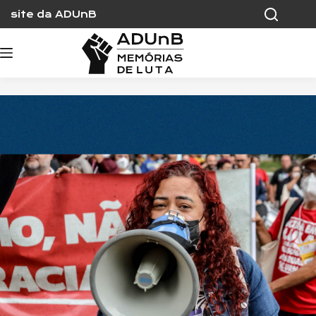
Skip
site da ADUnB
to
content