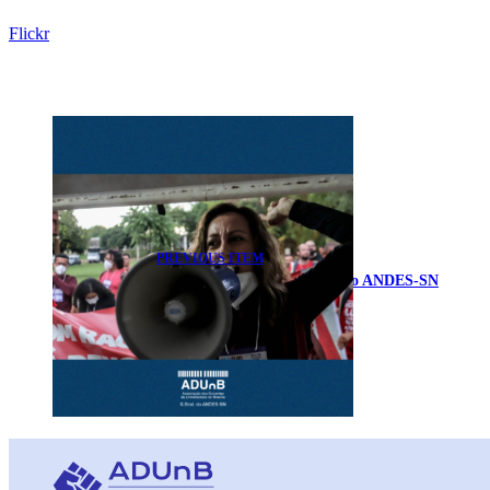
Flickr
PREVIOUS ITEM
14º CONAD extraordinário do ANDES-SN