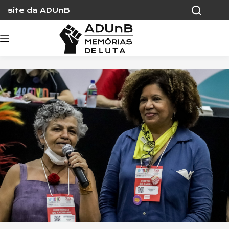
Skip
site da ADUnB
to
content