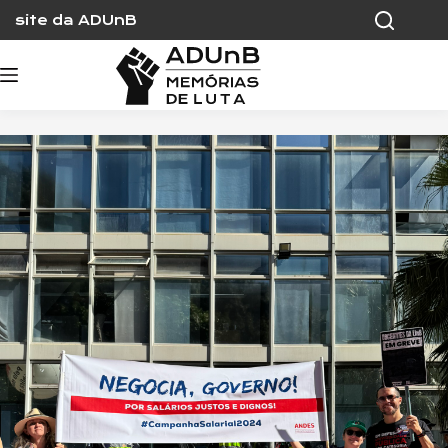
Skip
site da ADUnB
to
content