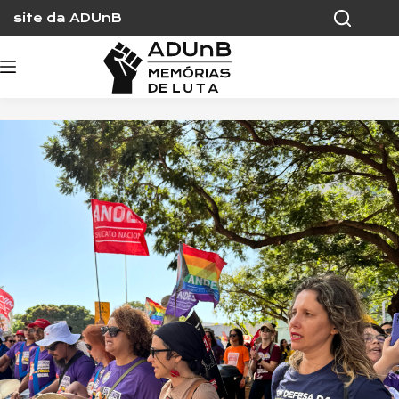
Skip
site da ADUnB
to
content