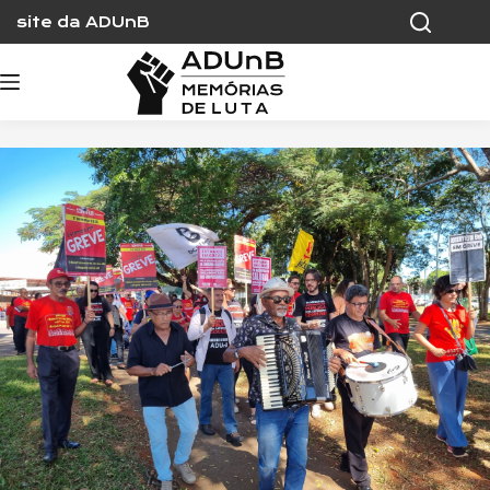
Skip
site da ADUnB
to
content