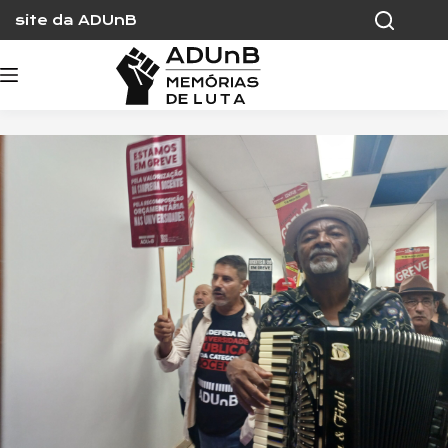
Skip
site da ADUnB
to
content