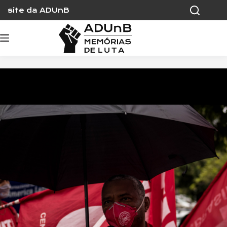
Skip
site da ADUnB
to
content