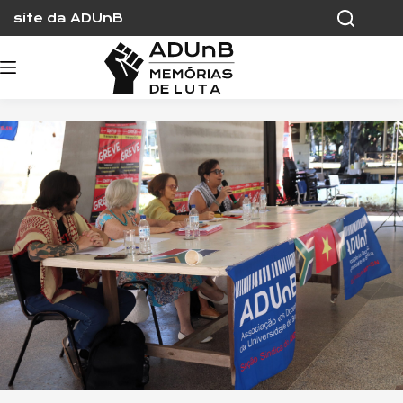
Skip
site da ADUnB
to
content